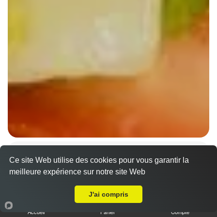
Wraps Chicken
Ce site Web utilise des cookies pour vous garantir la
8.50 €
meilleure expérience sur notre site Web
A Emporter sur Wittersheim
J'ai compris
Salade, tomates
Accueil
Panier
Compte