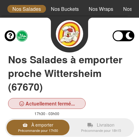
s
Nos Salades
Nos Buckets
Nos Wraps
Nos Bu
Nos Salades à emporter
proche Wittersheim
(67670)
Actuellement fermé...
17h30 - 03h00
À emporter
Livraison
Précommande pour 17h50
Précommande pour 18h15