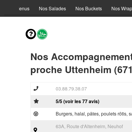
Nos Menus
Nos Salades
Nos Buckets
Nos Wra
Nos Accompagnements
proche Uttenheim (67
03.88.79.38.07
5/5 (voir les 77 avis)
Burgers, halal, pâtes, poulets rôtis,
63A, Route d'Altenheim, Neuhof