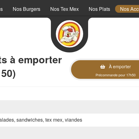
ps
Nos Burgers
Nos Tex Mex
Nos Plats
Nos Ac
 à emporter
À emporter
150)
Précommande pour 17h50
 salades, sandwiches, tex mex, viandes