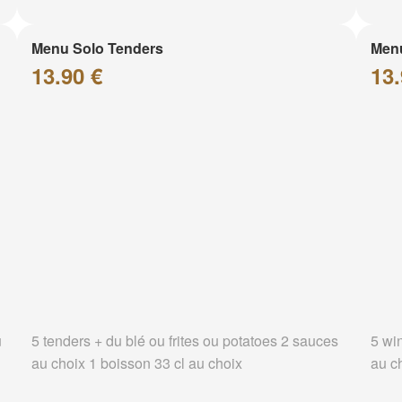
Menu Solo Tenders
Men
13.90 €
13.
u
5 tenders + du blé ou frites ou potatoes 2 sauces
5 wi
au choix 1 boisson 33 cl au choix
au c