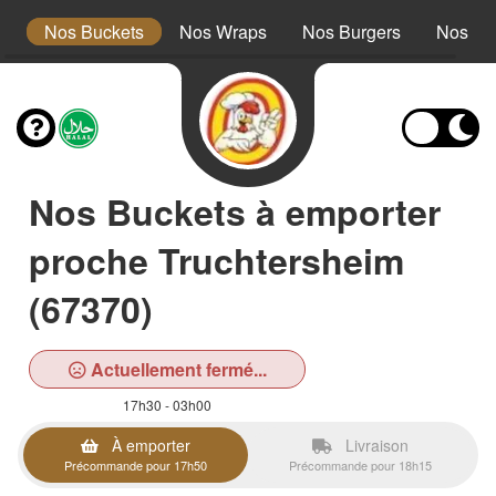
s
Nos Buckets
Nos Wraps
Nos Burgers
Nos Te
Nos Buckets à emporter
proche Truchtersheim
(67370)
Actuellement fermé...
17h30 - 03h00
À emporter
Livraison
Précommande pour 17h50
Précommande pour 18h15