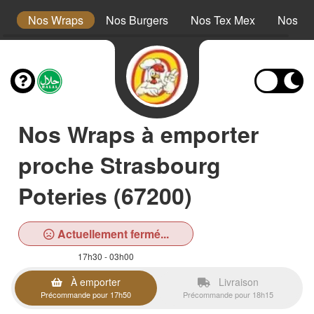
s
Nos Wraps
Nos Burgers
Nos Tex Mex
Nos Pl
Nos Wraps à emporter
proche Strasbourg
Poteries (67200)
Actuellement fermé...
17h30 - 03h00
À emporter
Livraison
Précommande pour 17h50
Précommande pour 18h15