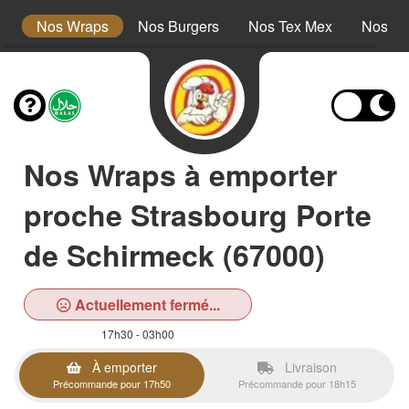
s
Nos Wraps
Nos Burgers
Nos Tex Mex
Nos Pl
Nos Wraps à emporter
proche Strasbourg Porte
de Schirmeck (67000)
Actuellement fermé...
17h30 - 03h00
À emporter
Livraison
Précommande pour 17h50
Précommande pour 18h15