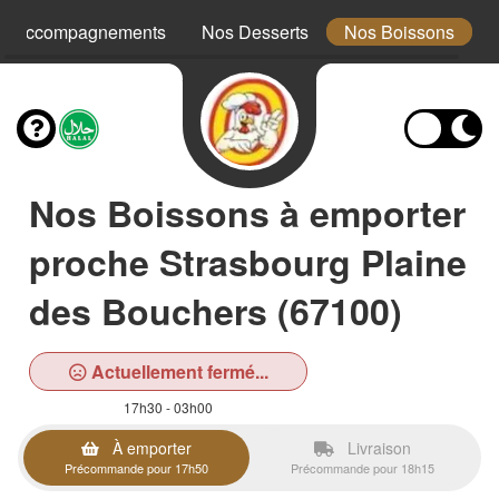
s Accompagnements
Nos Desserts
Nos Boissons
Nos Boissons à emporter
proche Strasbourg Plaine
des Bouchers (67100)
Actuellement fermé...
17h30 - 03h00
À emporter
Livraison
Précommande pour 17h50
Précommande pour 18h15