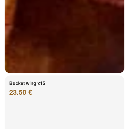
Bucket wing x15
23.50 €