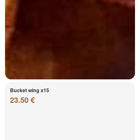
Bucket wing x15
23.50 €