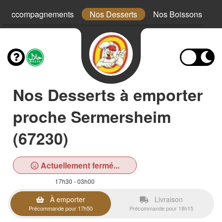
s Accompagnements
Nos Desserts
Nos Boissons
Nos Desserts à emporter
proche Sermersheim
(67230)
Actuellement fermé...
17h30 - 03h00
À emporter
Livraison
Précommande pour 17h50
Précommande pour 18h15