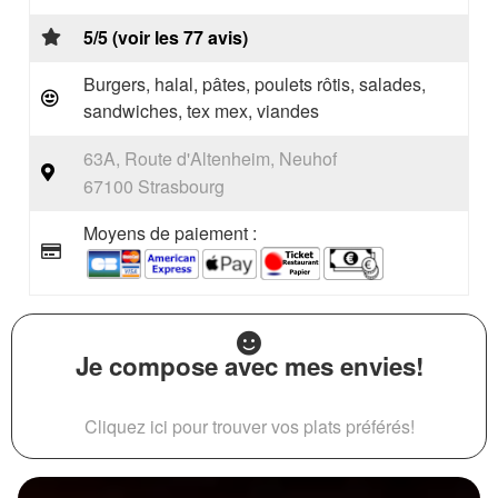
5/5 (voir les 77 avis)
Burgers, halal, pâtes, poulets rôtis, salades,
sandwiches, tex mex, viandes
63A, Route d'Altenheim, Neuhof
67100 Strasbourg
Moyens de paiement :
Je compose avec mes envies!
Cliquez ici pour trouver vos plats préférés!