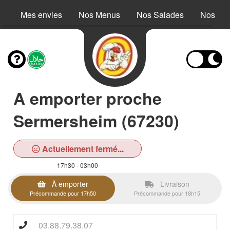
Mes envies
Nos Menus
Nos Salades
Nos Buc
A emporter proche
Sermersheim (67230)
Actuellement fermé...
17h30 - 03h00
À emporter
Livraison
Précommande pour 17h50
Précommande pour 18h15
03.88.79.38.07