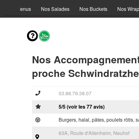
Nos Menus
Nos Salades
Nos Buckets
Nos Wra
Nos Accompagnements
proche Schwindratzhe
03.88.79.38.07
5/5 (voir les 77 avis)
Burgers, halal, pâtes, poulets rôtis,
63A, Route d'Altenheim, Neuhof