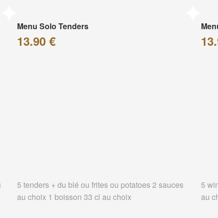
Menu Solo Tenders
Men
13.90 €
13.
u
5 tenders + du blé ou frites ou potatoes 2 sauces
5 wi
au choix 1 boisson 33 cl au choix
au c