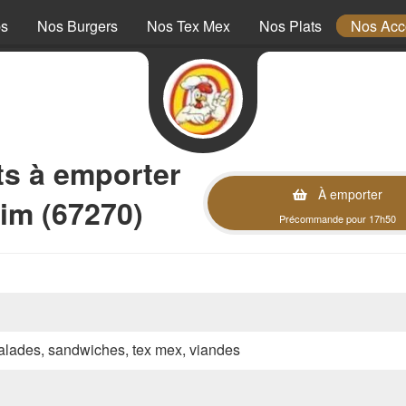
ps
Nos Burgers
Nos Tex Mex
Nos Plats
Nos Ac
 à emporter
À emporter
im (67270)
Précommande pour 17h50
 salades, sandwiches, tex mex, viandes