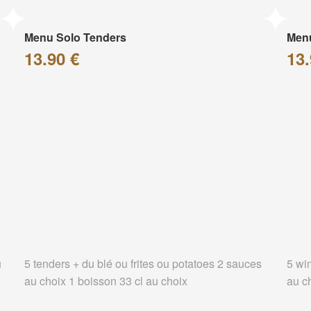
Menu Solo Tenders
Men
13.90 €
13.
u
5 tenders + du blé ou frites ou potatoes 2 sauces
5 wi
au choix 1 boisson 33 cl au choix
au c