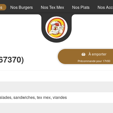
ps
Nos Burgers
Nos Tex Mex
Nos Plats
Nos Ac
À emporter
67370)
Précommande pour 17h50
 salades, sandwiches, tex mex, viandes