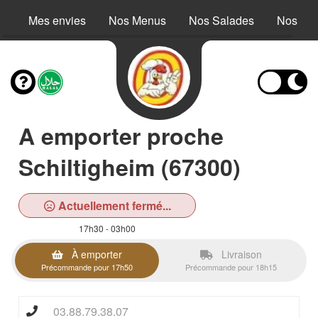
Mes envies
Nos Menus
Nos Salades
Nos Buc
A emporter proche
Schiltigheim (67300)
Actuellement fermé...
17h30 - 03h00
À emporter
Livraison
Précommande pour 17h50
Précommande pour 18h15
03.88.79.38.07