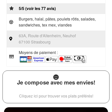
5/5 (voir les 77 avis)
Burgers, halal, pâtes, poulets rôtis, salades,
sandwiches, tex mex, viandes
63A, Route d'Altenheim, Neuhof
67100 Strasbourg
Moyens de paiement :
Je compose avec mes envies!
Cliquez ici pour trouver vos plats préférés!