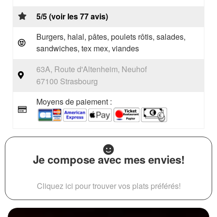
5/5 (voir les 77 avis)
Burgers, halal, pâtes, poulets rôtis, salades,
sandwiches, tex mex, viandes
63A, Route d'Altenheim, Neuhof
67100 Strasbourg
Moyens de paiement :
Je compose avec mes envies!
Cliquez ici pour trouver vos plats préférés!