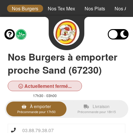
s
Nos Burgers
Nos Tex Mex
Nos Plats
Nos Ac
Nos Burgers à emporter
proche Sand (67230)
Actuellement fermé...
17h30 - 03h00
À emporter
Livraison
Précommande pour 17h50
Précommande pour 18h15
03.88.79.38.07