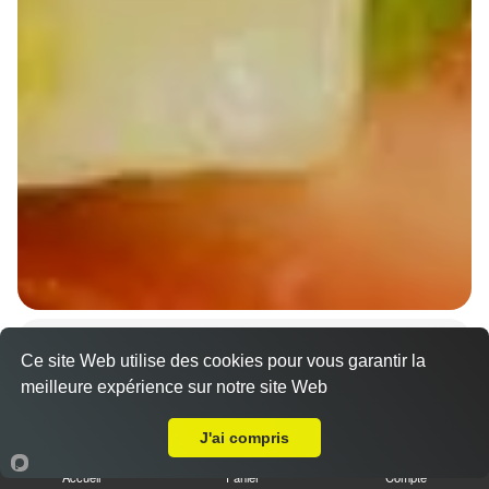
Wraps Chicken
Ce site Web utilise des cookies pour vous garantir la
8.50 €
meilleure expérience sur notre site Web
A Emporter sur Ruelisheim
J'ai compris
Salade, tomates
Accueil
Panier
Compte