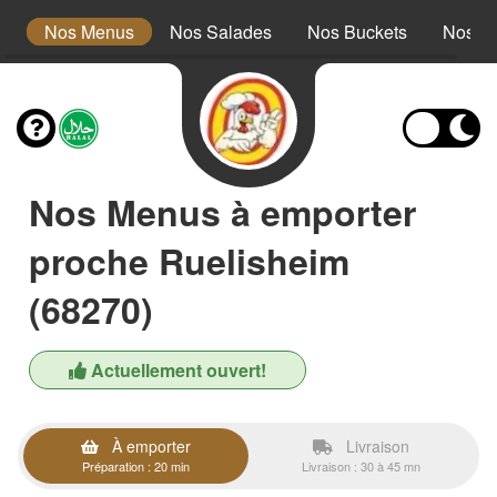
s
Nos Menus
Nos Salades
Nos Buckets
Nos W
Nos Menus à emporter
proche Ruelisheim
(68270)
Actuellement ouvert!
À emporter
Livraison
Préparation : 20 min
Livraison : 30 à 45 mn