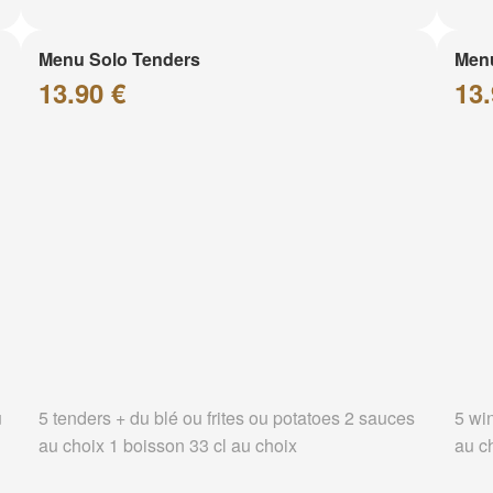
Menu Solo Tenders
Men
13.90 €
13.
u
5 tenders + du blé ou frites ou potatoes 2 sauces
5 wi
au choix 1 boisson 33 cl au choix
au c