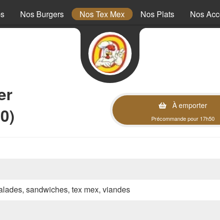
ps
Nos Burgers
Nos Tex Mex
Nos Plats
Nos Ac
er
À emporter
0)
Précommande pour 17h50
 salades, sandwiches, tex mex, viandes