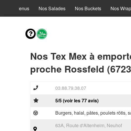
Nos Menus
Nos Salades
Nos Buckets
Nos Wra
Nos Tex Mex à emport
proche Rossfeld (6723
03.88.79.38.07
5/5 (voir les 77 avis)
Burgers, halal, pâtes, poulets rôtis,
63A, Route d'Altenheim, Neuhof