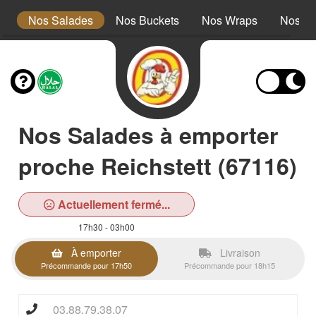
s
Nos Salades
Nos Buckets
Nos Wraps
Nos Bu
Nos Salades à emporter
proche Reichstett (67116)
Actuellement fermé...
17h30 - 03h00
À emporter
Livraison
Précommande pour 17h50
Précommande pour 18h15
03.88.79.38.07