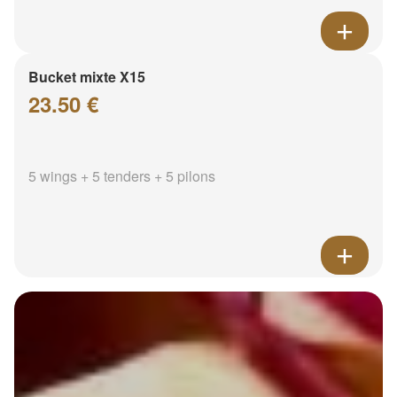
Bucket mixte X15
23.50 €
5 wings + 5 tenders + 5 pilons