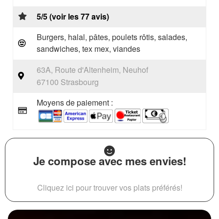
5/5 (voir les 77 avis)
Burgers, halal, pâtes, poulets rôtis, salades,
sandwiches, tex mex, viandes
63A, Route d'Altenheim, Neuhof
67100 Strasbourg
Moyens de paiement :
Je compose avec mes envies!
Cliquez ici pour trouver vos plats préférés!