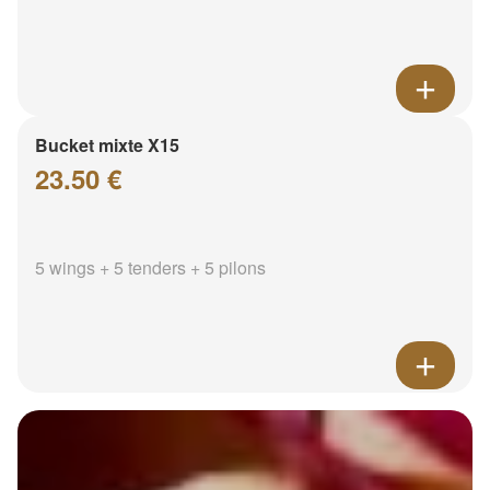
Bucket mixte X15
23.50 €
5 wings + 5 tenders + 5 pilons