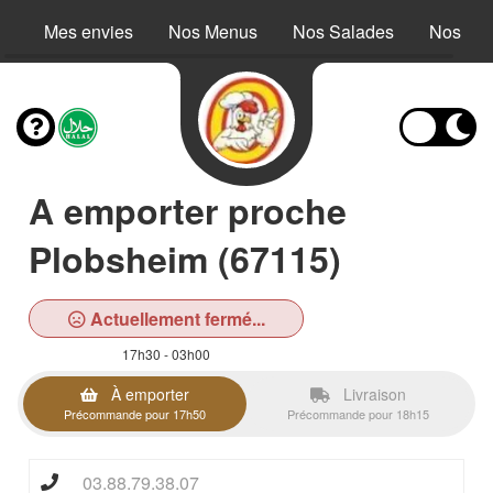
Mes envies
Nos Menus
Nos Salades
Nos Buc
A emporter proche
Plobsheim (67115)
Actuellement fermé...
17h30 - 03h00
À emporter
Livraison
Précommande pour 17h50
Précommande pour 18h15
03.88.79.38.07