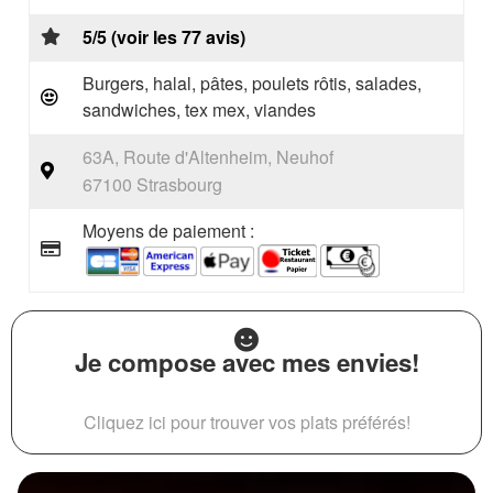
5/5 (voir les 77 avis)
Burgers, halal, pâtes, poulets rôtis, salades,
sandwiches, tex mex, viandes
63A, Route d'Altenheim, Neuhof
67100 Strasbourg
Moyens de paiement :
Je compose avec mes envies!
Cliquez ici pour trouver vos plats préférés!