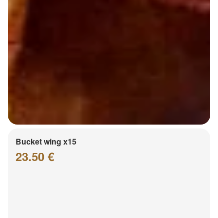
Bucket wing x15
23.50 €