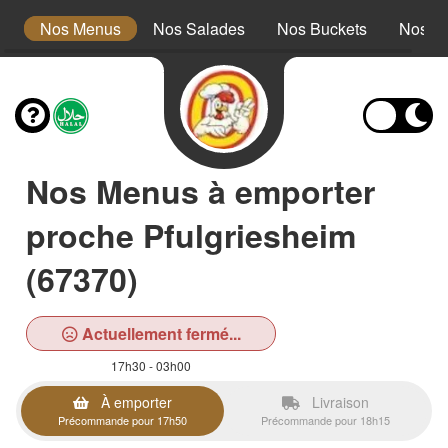
s
Nos Menus
Nos Salades
Nos Buckets
Nos W
Nos Menus à emporter
proche Pfulgriesheim
(67370)
Actuellement fermé...
17h30 - 03h00
À emporter
Livraison
Précommande pour 17h50
Précommande pour 18h15