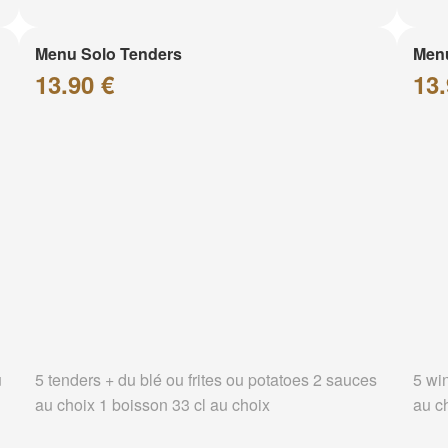
Menu Solo Tenders
Men
13.90 €
13.
u
5 tenders + du blé ou frites ou potatoes 2 sauces
5 wi
au choix 1 boisson 33 cl au choix
au c