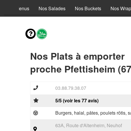
Nos Menus
Nos Salades
Nos Buckets
Nos Wra
Nos Plats à emporter
proche Pfettisheim (6
03.88.79.38.07
5/5 (voir les 77 avis)
Burgers, halal, pâtes, poulets rôtis,
63A, Route d'Altenheim, Neuhof