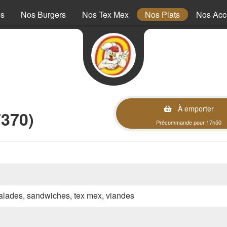
ps
Nos Burgers
Nos Tex Mex
Nos Plats
Nos Ac
À emporter
7370)
Précommande pour 17h50
 salades, sandwiches, tex mex, viandes