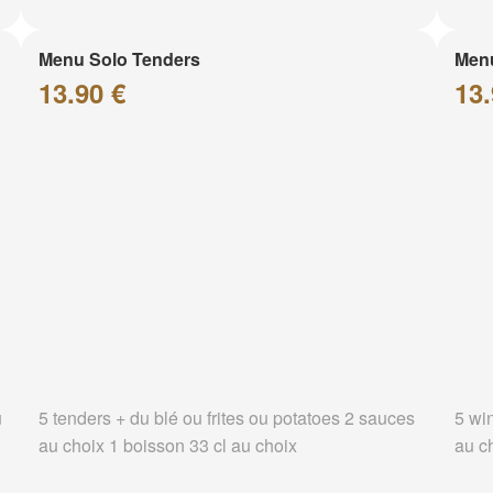
Menu Solo Tenders
Men
13.90 €
13.
u
5 tenders + du blé ou frites ou potatoes 2 sauces
5 wi
au choix 1 boisson 33 cl au choix
au c