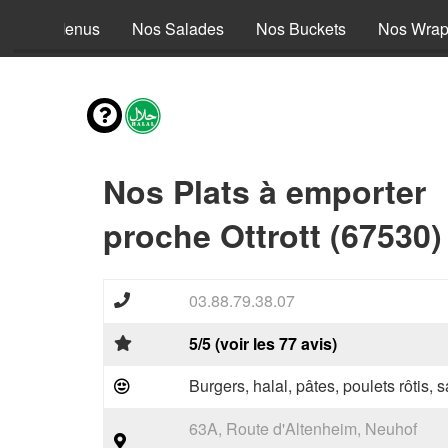
Nos Menus
Nos Salades
Nos Buckets
Nos Wra
Nos Plats à emporter
proche Ottrott (67530)
03.88.79.38.07
5/5 (voir les 77 avis)
Burgers, halal, pâtes, poulets rôtis,
63A, Route d'Altenheim, Neuhof