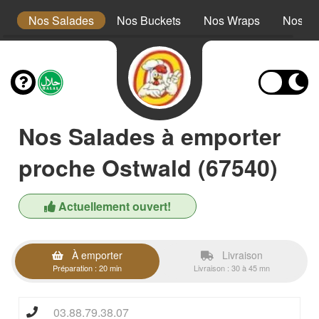
s
Nos Salades
Nos Buckets
Nos Wraps
Nos Bu
Nos Salades à emporter
proche Ostwald (67540)
Actuellement ouvert!
À emporter
Livraison
Préparation : 20 min
Livraison : 30 à 45 mn
03.88.79.38.07