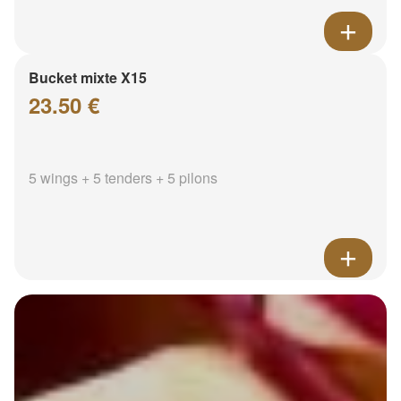
Bucket mixte X15
23.50 €
5 wings + 5 tenders + 5 pilons