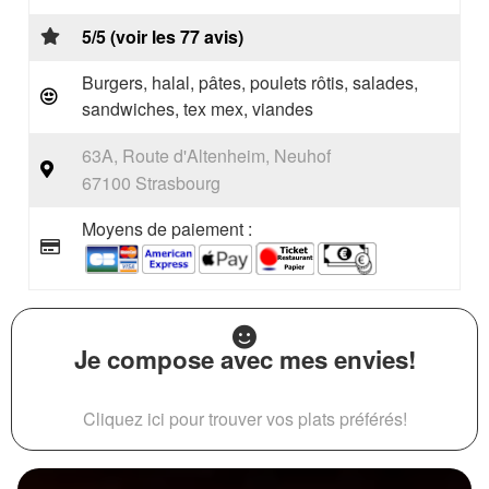
5/5 (voir les 77 avis)
Burgers, halal, pâtes, poulets rôtis, salades,
sandwiches, tex mex, viandes
63A, Route d'Altenheim, Neuhof
67100 Strasbourg
Moyens de paiement :
Je compose avec mes envies!
Cliquez ici pour trouver vos plats préférés!