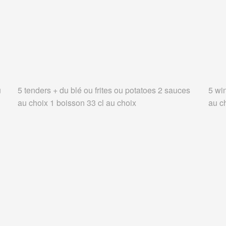
u
5 tenders + du blé ou frites ou potatoes 2 sauces
5 wi
au choix 1 boisson 33 cl au choix
au c