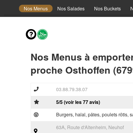
envies
Nos Menus
Nos Salades
Nos Buckets
N
Nos Menus à emporte
proche Osthoffen (679
03.88.79.38.07
5/5 (voir les 77 avis)
Burgers, halal, pâtes, poulets rôtis,
63A, Route d'Altenheim, Neuhof