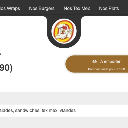
os Wraps
Nos Burgers
Nos Tex Mex
Nos Plats
r
À emporter
90)
Précommande pour 17h50
 salades, sandwiches, tex mex, viandes