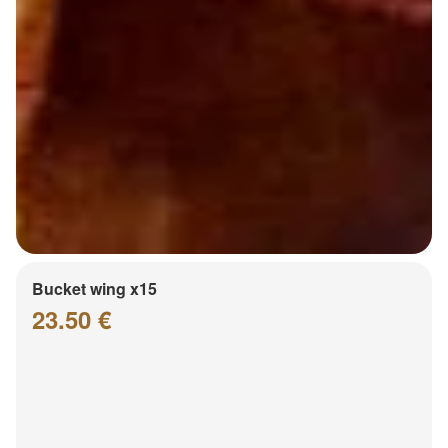
Bucket wing x15
23.50 €