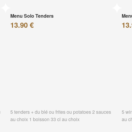
Menu Solo Tenders
Men
13.90 €
13.
u
5 tenders + du blé ou frites ou potatoes 2 sauces
5 wi
au choix 1 boisson 33 cl au choix
au c