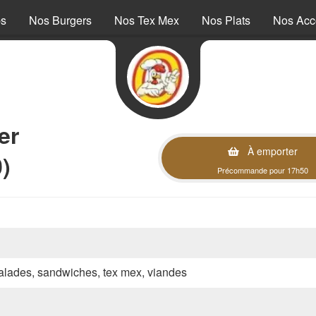
ps
Nos Burgers
Nos Tex Mex
Nos Plats
Nos Ac
er
À emporter
)
Précommande pour 17h50
 salades, sandwiches, tex mex, viandes