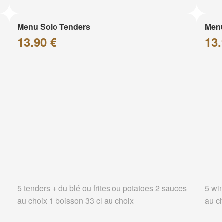
Menu Solo Tenders
Men
13.90 €
13.
u
5 tenders + du blé ou frites ou potatoes 2 sauces
5 wi
au choix 1 boisson 33 cl au choix
au c