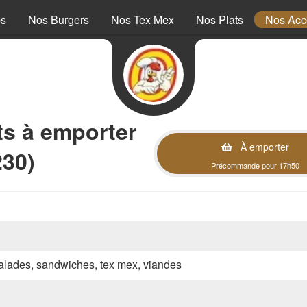
ps
Nos Burgers
Nos Tex Mex
Nos Plats
Nos Ac
 à emporter
À emporter
30)
Précommande pour 17h50
 salades, sandwiches, tex mex, viandes