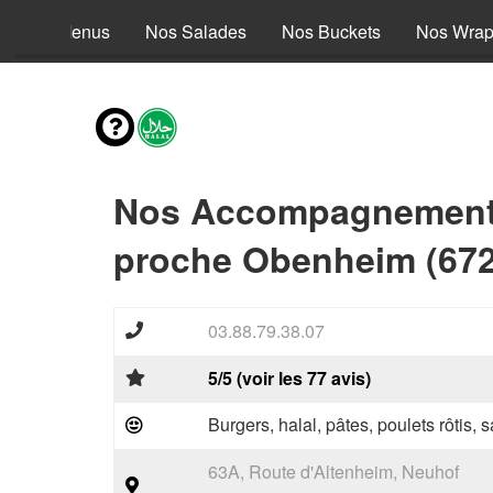
Nos Menus
Nos Salades
Nos Buckets
Nos Wra
Nos Accompagnements
proche Obenheim (672
03.88.79.38.07
5/5 (voir les 77 avis)
Burgers, halal, pâtes, poulets rôtis,
63A, Route d'Altenheim, Neuhof