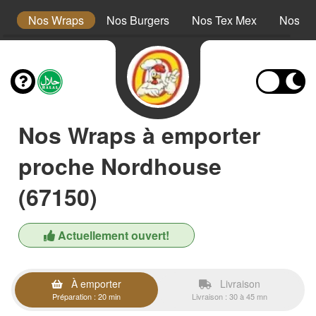
s
Nos Wraps
Nos Burgers
Nos Tex Mex
Nos Pl
Nos Wraps à emporter
proche Nordhouse
(67150)
Actuellement ouvert!
À emporter
Livraison
Préparation : 20 min
Livraison : 30 à 45 mn