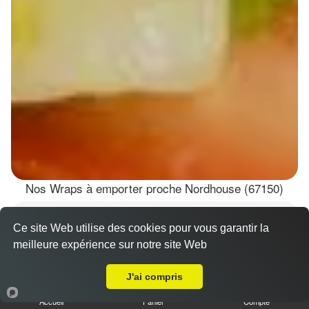
Nos Wraps à emporter proche Nordhouse (67150)
Wraps Chicken
Ce site Web utilise des cookies pour vous garantir la
8.50 €
meilleure expérience sur notre site Web
A Emporter sur Nordhouse
J'ai compris
Salade, tomates
Accueil
Panier
Compte