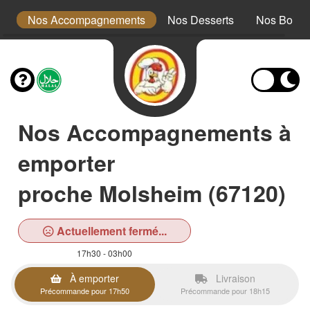
ts
Nos Accompagnements
Nos Desserts
Nos Boiss
Nos Accompagnements à
emporter
proche Molsheim (67120)
Actuellement fermé...
17h30 - 03h00
À emporter
Livraison
Précommande pour 17h50
Précommande pour 18h15