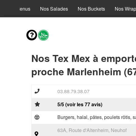
Nos Menus
Nos Salades
Nos Buckets
Nos Wra
Nos Tex Mex à emport
proche Marlenheim (6
03.88.79.38.07
5/5 (voir les 77 avis)
Burgers, halal, pâtes, poulets rôtis,
63A, Route d'Altenheim, Neuhof