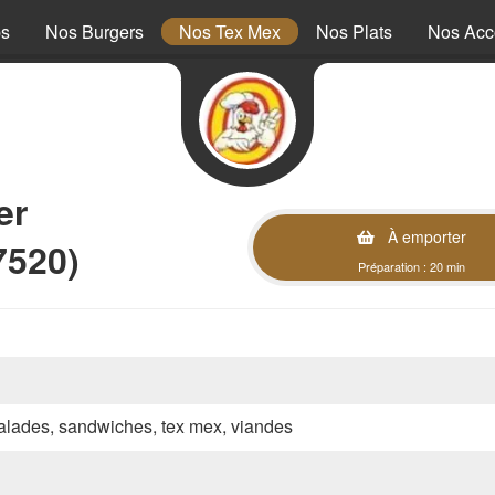
ps
Nos Burgers
Nos Tex Mex
Nos Plats
Nos Ac
er
À emporter
7520)
Préparation : 20 min
 salades, sandwiches, tex mex, viandes