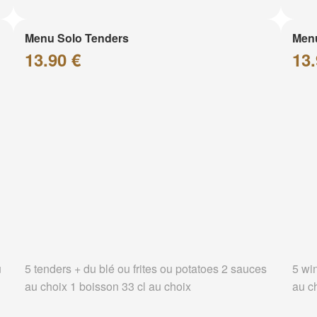
Menu Solo Tenders
Men
13.90 €
13.
u
5 tenders + du blé ou frites ou potatoes 2 sauces
5 wi
au choix 1 boisson 33 cl au choix
au c