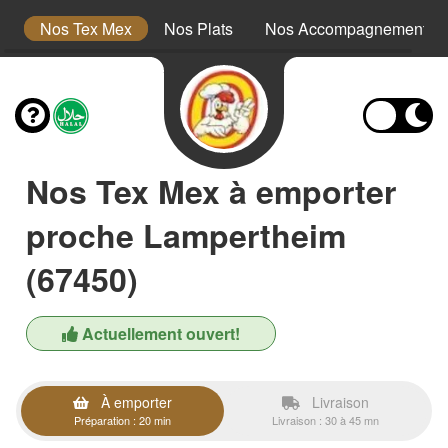
s
Nos Tex Mex
Nos Plats
Nos Accompagnements
Nos Tex Mex à emporter
proche Lampertheim
(67450)
Actuellement ouvert!
À emporter
Livraison
Préparation : 20 min
Livraison : 30 à 45 mn