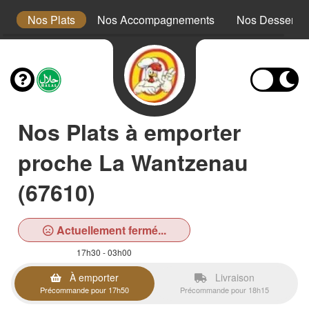
x
Nos Plats
Nos Accompagnements
Nos Desserts
Nos Plats à emporter
proche La Wantzenau
(67610)
Actuellement fermé...
17h30 - 03h00
À emporter
Livraison
Précommande pour 17h50
Précommande pour 18h15