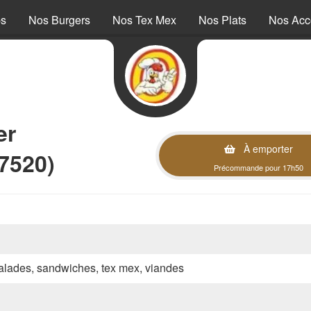
ps
Nos Burgers
Nos Tex Mex
Nos Plats
Nos Ac
er
À emporter
7520)
Précommande pour 17h50
 salades, sandwiches, tex mex, viandes