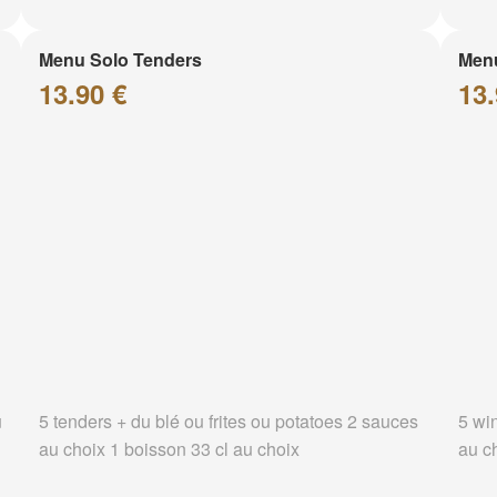
Menu Solo Tenders
Men
13.90 €
13.
u
5 tenders + du blé ou frites ou potatoes 2 sauces
5 wi
au choix 1 boisson 33 cl au choix
au c