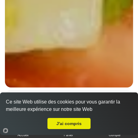
Wraps Chicken
Ce site Web utilise des cookies pour vous garantir la
8.50 €
meilleure expérience sur notre site Web
A Emporter sur Krautwiller
J'ai compris
Salade, tomates
Accueil
Panier
Compte