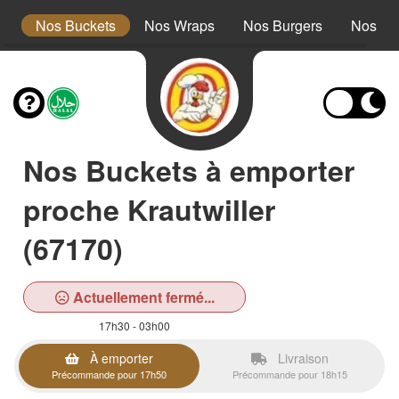
s
Nos Buckets
Nos Wraps
Nos Burgers
Nos Te
Nos Buckets à emporter
proche Krautwiller
(67170)
Actuellement fermé...
17h30 - 03h00
À emporter
Livraison
Précommande pour 17h50
Précommande pour 18h15