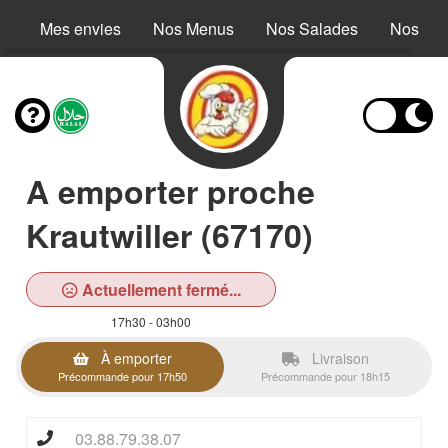
Mes envies
Nos Menus
Nos Salades
Nos Buc
A emporter proche
Krautwiller (67170)
Actuellement fermé...
17h30 - 03h00
À emporter
Livraison
Précommande pour 17h50
Précommande pour 18h15
03.88.79.38.07