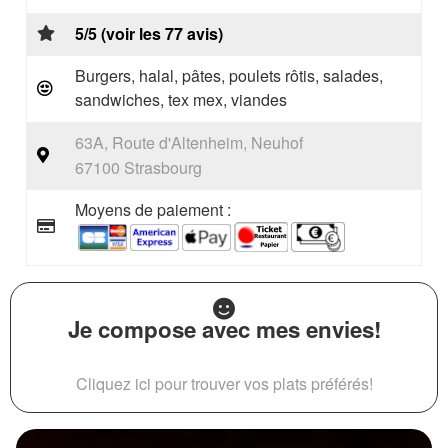
5/5 (voir les 77 avis)
Burgers, halal, pâtes, poulets rôtis, salades,
sandwiches, tex mex, viandes
63A, Route d'Altenheim, Neuhof
67100 Strasbourg
Moyens de paiement :
Je compose avec mes envies!
Cliquez ici pour trouver vos plats préférés!