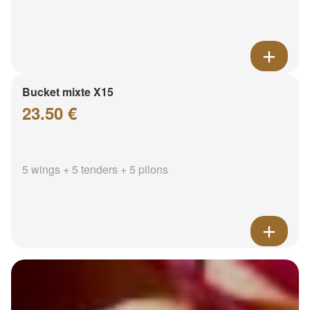
Bucket mixte X15
23.50 €
5 wings + 5 tenders + 5 pilons