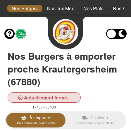
s
Nos Burgers
Nos Tex Mex
Nos Plats
Nos Ac
Nos Burgers à emporter
proche Krautergersheim
(67880)
Actuellement fermé...
17h30 - 03h00
À emporter
Livraison
Précommande pour 17h50
Précommande pour 18h15