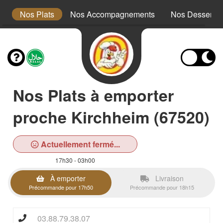
x
Nos Plats
Nos Accompagnements
Nos Desserts
Nos Plats à emporter
proche Kirchheim (67520)
Actuellement fermé...
17h30 - 03h00
À emporter
Livraison
Précommande pour 17h50
Précommande pour 18h15
03.88.79.38.07