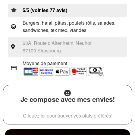
5/5 (voir les 77 avis)
Burgers, halal, pâtes, poulets rôtis, salades,
sandwiches, tex mex, viandes
63A, Route d'Altenheim, Neuhof
67100 Strasbourg
Moyens de paiement :
Je compose avec mes envies!
Cliquez ici pour trouver vos plats préférés!