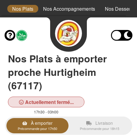
x
Nos Plats
Nos Accompagnements
Nos Desserts
Nos Plats à emporter
proche Hurtigheim
(67117)
Actuellement fermé...
17h30 - 03h00
À emporter
Livraison
Précommande pour 17h50
Précommande pour 18h15