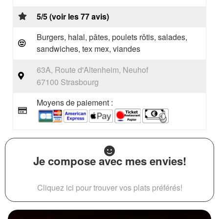
5/5 (voir les 77 avis)
Burgers, halal, pâtes, poulets rôtis, salades,
sandwiches, tex mex, viandes
63A, Route d'Altenheim, Neuhof
67100 Strasbourg
Moyens de paiement :
Je compose avec mes envies!
Cliquez ici pour trouver vos plats préférés!