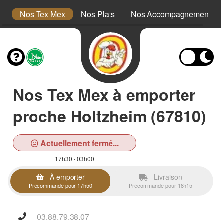
s
Nos Tex Mex
Nos Plats
Nos Accompagnements
Nos Tex Mex à emporter
proche Holtzheim (67810)
Actuellement fermé...
17h30 - 03h00
À emporter
Livraison
Précommande pour 17h50
Précommande pour 18h15
03.88.79.38.07