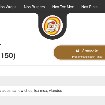
os Wraps
Nos Burgers
Nos Tex Mex
Nos Plats
r
À emporter
7150)
Précommande pour 17h50
 salades, sandwiches, tex mex, viandes