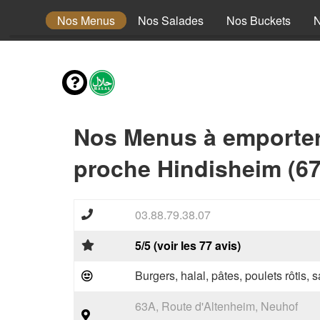
envies
Nos Menus
Nos Salades
Nos Buckets
N
Nos Menus à emporte
proche Hindisheim (6
03.88.79.38.07
5/5 (voir les 77 avis)
Burgers, halal, pâtes, poulets rôtis,
63A, Route d'Altenheim, Neuhof