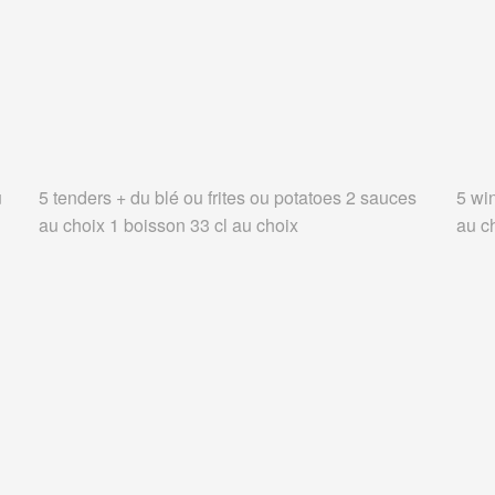
u
5 tenders + du blé ou frites ou potatoes 2 sauces
5 wi
au choix 1 boisson 33 cl au choix
au c