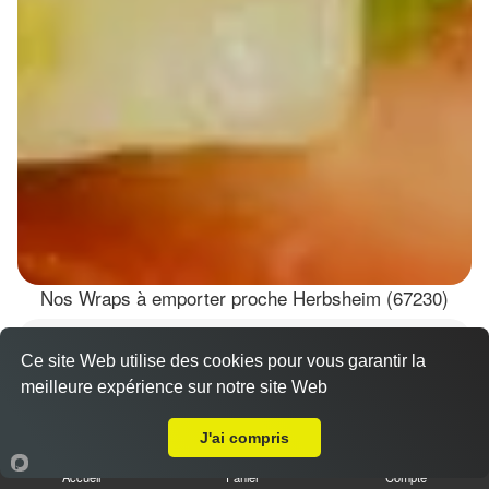
Nos Wraps à emporter proche Herbsheim (67230)
Wraps Chicken
Ce site Web utilise des cookies pour vous garantir la
8.50 €
meilleure expérience sur notre site Web
A Emporter sur Herbsheim
J'ai compris
Salade, tomates
Accueil
Panier
Compte