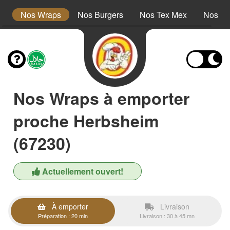
s
Nos Wraps
Nos Burgers
Nos Tex Mex
Nos Pl
Nos Wraps à emporter
proche Herbsheim
(67230)
Actuellement ouvert!
À emporter
Livraison
Préparation : 20 min
Livraison : 30 à 45 mn