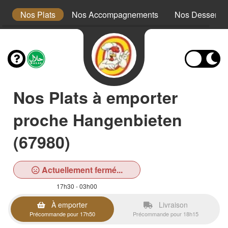
x
Nos Plats
Nos Accompagnements
Nos Desserts
Nos Plats à emporter
proche Hangenbieten
(67980)
Actuellement fermé...
17h30 - 03h00
À emporter
Livraison
Précommande pour 17h50
Précommande pour 18h15