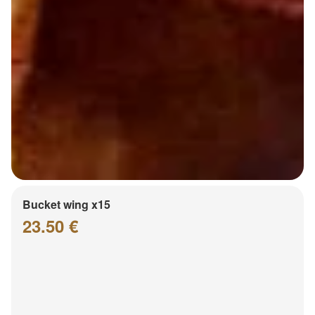
Bucket wing x15
23.50 €