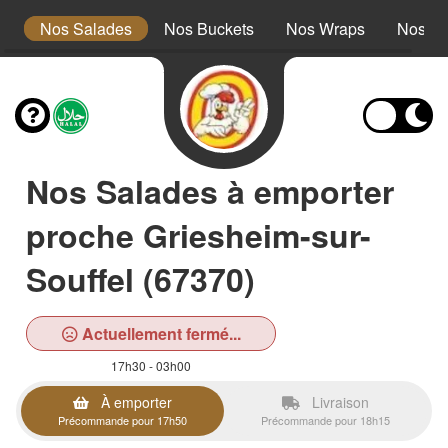
s
Nos Salades
Nos Buckets
Nos Wraps
Nos Bu
Nos Salades à emporter
proche Griesheim-sur-
Souffel (67370)
Actuellement fermé...
17h30 - 03h00
À emporter
Livraison
Précommande pour 17h50
Précommande pour 18h15