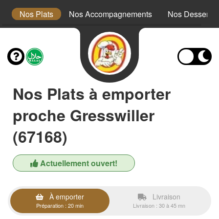
x
Nos Plats
Nos Accompagnements
Nos Desserts
Nos Plats à emporter
proche Gresswiller
(67168)
Actuellement ouvert!
À emporter
Livraison
Préparation : 20 min
Livraison : 30 à 45 mn