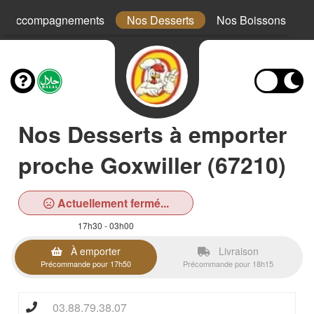
s Accompagnements
Nos Desserts
Nos Boissons
Nos Desserts à emporter
proche Goxwiller (67210)
Actuellement fermé...
17h30 - 03h00
À emporter
Livraison
Précommande pour 17h50
Précommande pour 18h15
03.88.79.38.07