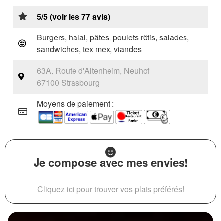
5/5 (voir les 77 avis)
Burgers, halal, pâtes, poulets rôtis, salades,
sandwiches, tex mex, viandes
63A, Route d'Altenheim, Neuhof
67100 Strasbourg
Moyens de paiement :
Je compose avec mes envies!
Cliquez ici pour trouver vos plats préférés!