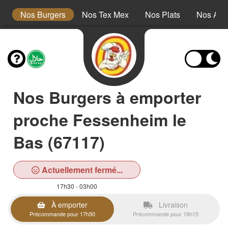
s
Nos Burgers
Nos Tex Mex
Nos Plats
Nos Ac
Nos Burgers à emporter
proche Fessenheim le
Bas (67117)
Actuellement fermé...
17h30 - 03h00
À emporter
Livraison
Précommande pour 17h50
Précommande pour 18h15