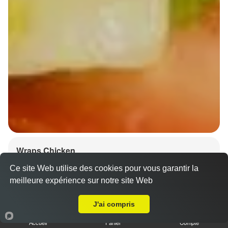
Wraps Chicken
8.50 €
Ce site Web utilise des cookies pour vous garantir la
meilleure expérience sur notre site Web
A Emporter sur Fessenheim le Bas
J'ai compris
Salade, tomates
Accueil
Panier
Compte