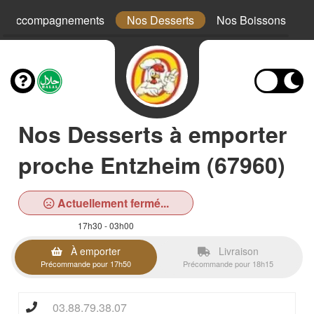
s Accompagnements
Nos Desserts
Nos Boissons
Nos Desserts à emporter
proche Entzheim (67960)
Actuellement fermé...
17h30 - 03h00
À emporter
Livraison
Précommande pour 17h50
Précommande pour 18h15
03.88.79.38.07