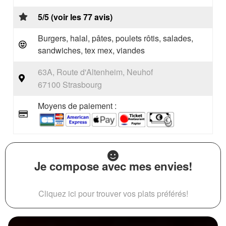
5/5 (voir les 77 avis)
Burgers, halal, pâtes, poulets rôtis, salades,
sandwiches, tex mex, viandes
63A, Route d'Altenheim, Neuhof
67100 Strasbourg
Moyens de paiement :
Je compose avec mes envies!
Cliquez ici pour trouver vos plats préférés!