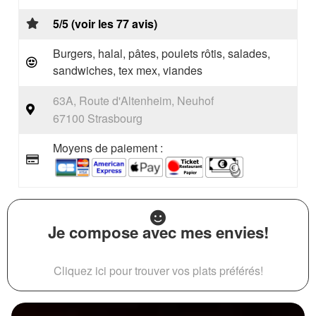
5/5 (voir les 77 avis)
Burgers, halal, pâtes, poulets rôtis, salades,
sandwiches, tex mex, viandes
63A, Route d'Altenheim, Neuhof
67100 Strasbourg
Moyens de paiement :
Je compose avec mes envies!
Cliquez ici pour trouver vos plats préférés!