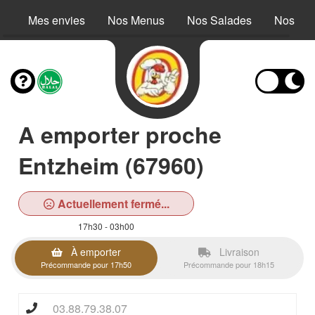
Mes envies
Nos Menus
Nos Salades
Nos Buc
A emporter proche
Entzheim (67960)
Actuellement fermé...
17h30 - 03h00
À emporter
Livraison
Précommande pour 17h50
Précommande pour 18h15
03.88.79.38.07