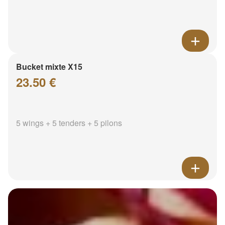
Bucket mixte X15
23.50 €
5 wings + 5 tenders + 5 pilons