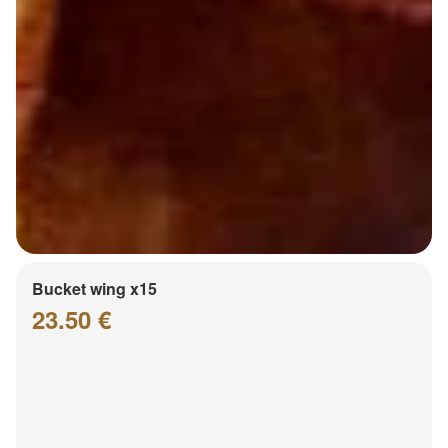
Bucket wing x15
23.50 €