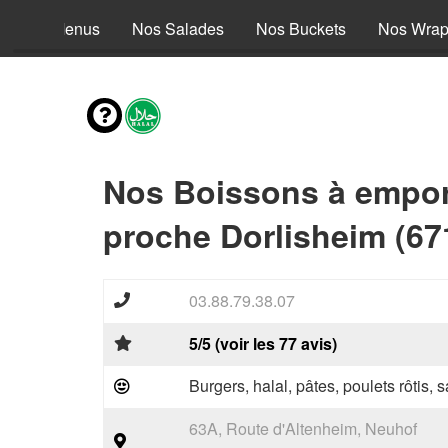
Nos Menus
Nos Salades
Nos Buckets
Nos Wra
Nos Boissons à empor
proche Dorlisheim (67
03.88.79.38.07
5/5 (voir les 77 avis)
Burgers, halal, pâtes, poulets rôtis,
63A, Route d'Altenheim, Neuhof