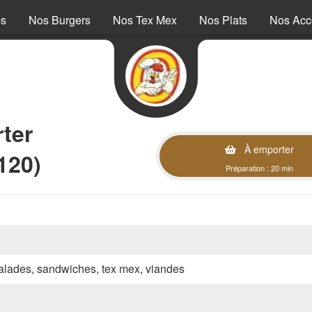
ps
Nos Burgers
Nos Tex Mex
Nos Plats
Nos Ac
ter
À emporter
120)
Préparation : 20 min
 salades, sandwiches, tex mex, viandes