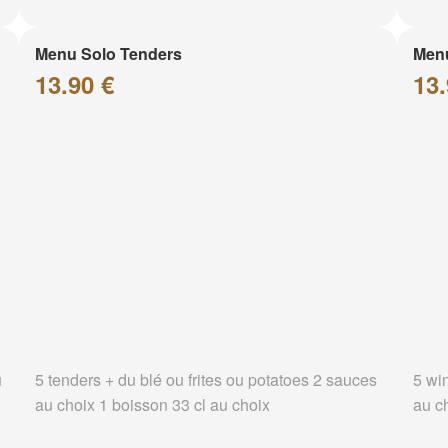
Menu Solo Tenders
Men
13.90 €
13.
u
5 tenders + du blé ou frites ou potatoes 2 sauces
5 wi
au choix 1 boisson 33 cl au choix
au c