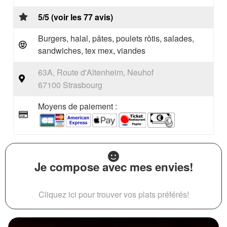
5/5 (voir les 77 avis)
Burgers, halal, pâtes, poulets rôtis, salades,
sandwiches, tex mex, viandes
63A, Route d'Altenheim, Neuhof
67100 Strasbourg
Moyens de paiement :
Je compose avec mes envies!
Cliquez ici pour trouver vos plats préférés!