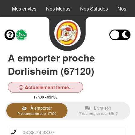
Mes envies
Nos Menus
Nos Salades
Nos Buc
A emporter proche
Dorlisheim (67120)
Actuellement fermé...
17h30 - 03h00
À emporter
Livraison
Précommande pour 17h50
Précommande pour 18h15
03.88.79.38.07