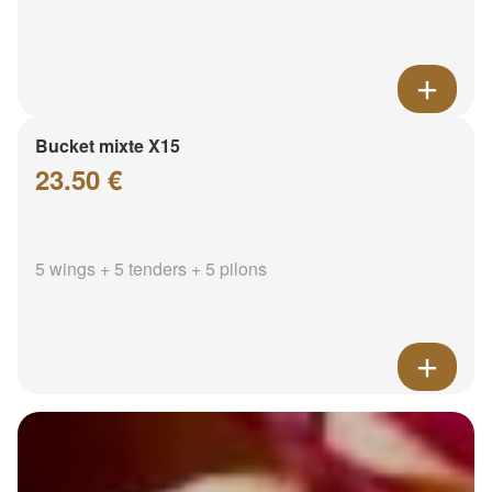
Bucket mixte X15
23.50 €
5 wings + 5 tenders + 5 pilons